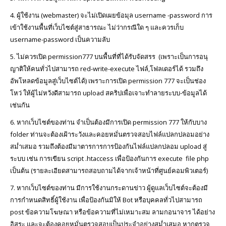
4. ผู้ใช้งาน (webmaster) จะไม่เปิดเผยข้อมุล username -password การ
เข้าใช้งานพื้นที่เว็บไซต์สู่สาธารณะ ไม่ว่ากรณีใด ๆ และควรเก็บ
username-password เป็นความลับ
5. ไม่ควรเปิด permission777 บนพื้นที่ที่ได้รับจัดสรร (เพราะเป็นการอนุ
ญาติให้คนทั่วไปสามารถ red-write-execute ไฟล์,โฟลเดอร์ได้ รวมถึง
อัพโหลดข้อมูลสู่เว็บไซต์ได้) เพราะการเปิด permission 777 จะเป็นช่อง
โหว่ ให้ผู้ไม่หวังดีสามารถ upload สคริปเพื่อเจาะทำลายระบบ-ข้อมูลได้
เช่นกัน
6. หากเว็บไซต์ของท่าน จำเป็นต้องมีการเปิด permission 777 ให้กับบาง
folder ท่านจะต้องเฝ้าระวังและคอยหมั่นตรวจสอบไฟล์แปลกปลอมอย่าง
สม่ำเสมอ รวมถึงต้องมีมาตารการการป้องกันไฟล์แปลกปลอม upload สู่
ระบบ เช่น การเขียน script .htaccess เพื่อป้องกันการ execute file php
เป็นต้น (รายละเอียดสามารถสอบถามได้จากเจ้าหน้าที่ศูนย์คอมพิวเตอร์)
7. หากเว็บไซต์ของท่าน มีการใช้งานกระดานข่าว ผู้ดูแลเว็บไซต์จะต้องมี
การกำหนดสิทธิ์ผู้ใช้งาน เพื่อป้องกันมิให้ Bot หรือบุคคลทั่วไปสามารถ
post ข้อความโฆษณา หรือข้อความที่ไม่เหมาะสม ลามกอนาจาร ได้อย่าง
อิสระ และจะต้องคอยหมั่นตรวจสอบเป็นประจำอย่างสม่ำเสมอ หากตรวจ