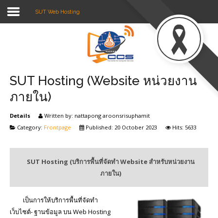
SUT Web Hosting
Type 2 or
more
characters
Sample
Sidebar Module
for results.
This is a sample module published to the
sidebar_top position, using the -sidebar
SUT Hosting (Website หน่วยงาน
module class suffix. There is also a
ภายใน)
sidebar_bottom position below the menu.
Details
Written by:
nattapong aroonsrisuphamit
Category:
Frontpage
Published: 20 October 2023
Hits: 5633
Login
Register
SUT Hosting (บริการพื้นที่จัดทำ Website สำหรับหน่วยงาน
ภายใน)
Home
เป็นการให้บริการพื้นที่จัดทำ
Services
เว็บไซต์- ฐานข้อมูล บน Web Hosting