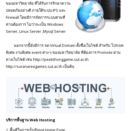
ของมหาวิทยาลัย ที่ได้รับการรักษาความ
Register
ปลอดภัยอย่างดี ภายใต้ระบบ IPS และ
Firewall โดยมีการจัดการระบบตามที่
Download
ท่านต้องการ ไม่ว่าจะเป็น Windows
Server, Linux Server ,Mysql Server
กิจกรรมประชาสัมพันธ์
นอกจากนี้ยังมีการ จด Virtual Domain ตั้งชื่อเว็บไซต์ สำหรับ โปรเจค
Report
พิเศษ งานพิเศษ event ต่าง ๆ ของมหาวิทยาลัย ที่ต้องการ Promote ผ่าน
About Us
ทางเว็บไซต์ เช่น http://peebthonggame.sut.ac.th
http://suranareegames.sut.ac.th เป็นต้น
Sample
Sidebar Module
This is a sample module published to the
sidebar_bottom position, using the -sidebar
module class suffix. There is also a
sidebar_top position below the search.
บริการพื้นฐาน Web Hosting
1. พื้นที่ในการเก็บข้อมูล Home Page