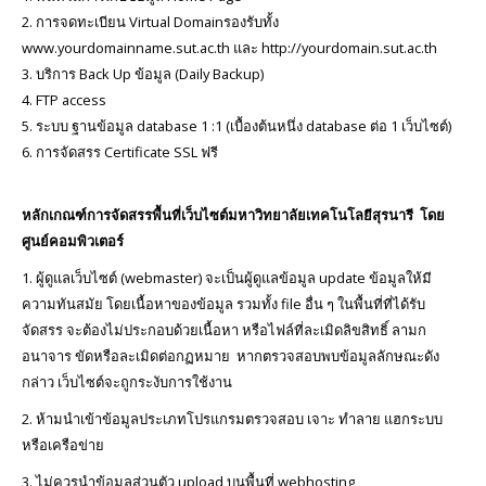
2. การจดทะเบียน Virtual Domainรองรับทั้ง
www.yourdomainname.sut.ac.th และ http://yourdomain.sut.ac.th
3. บริการ Back Up ข้อมูล (Daily Backup)
4. FTP access
5. ระบบ ฐานข้อมูล database 1 :1 (เบื้องต้นหนึ่ง database ต่อ 1 เว็บไซต์)
6. การจัดสรร Certificate SSL ฟรี
หลักเกณฑ์การจัดสรรพื้นที่เว็บไซต์มหาวิทยาลัยเทคโนโลยีสุรนารี โดย
ศูนย์คอมพิวเตอร์
1. ผู้ดูแลเว็บไซต์ (webmaster) จะเป็นผู้ดูแลข้อมูล update ข้อมูลให้มี
ความทันสมัย โดยเนื้อหาของข้อมูล รวมทั้ง file อื่น ๆ ในพื้นที่ที่ได้รับ
จัดสรร จะต้องไม่ประกอบด้วยเนื้อหา หรือไฟล์ที่ละเมิดลิขสิทธิ์ ลามก
อนาจาร ขัดหรือละเมิดต่อกฏหมาย หากตรวจสอบพบข้อมูลลักษณะดัง
กล่าว เว็บไซต์จะถูกระงับการใช้งาน
2. ห้ามนำเข้าข้อมูลประเภทโปรแกรมตรวจสอบ เจาะ ทำลาย แฮกระบบ
หรือเครือข่าย
3. ไม่ควรนำข้อมูลส่วนตัว upload บนพื้นที่ webhosting