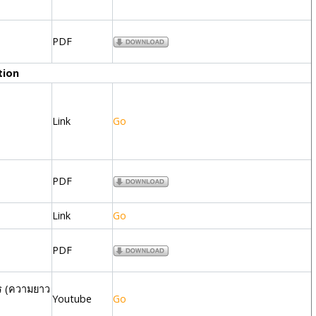
PDF
tion
Link
Go
PDF
Link
Go
PDF
ร (ความยาว
Youtube
Go