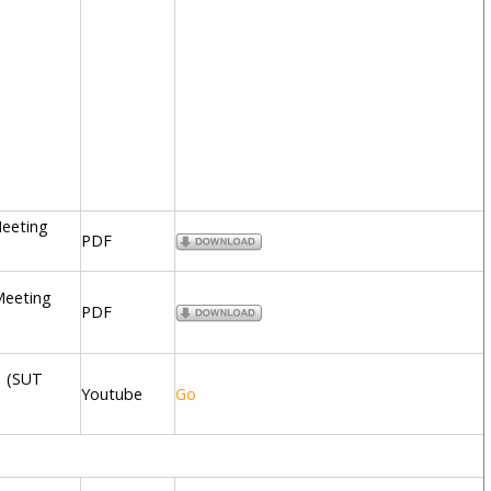
Meeting
PDF
 Meeting
PDF
e (SUT
Youtube
Go