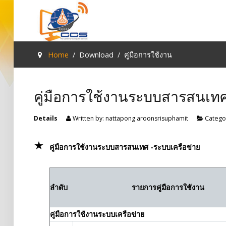
Type 2 or
more
characte
Sample
Sidebar Module
Home
Download
คู่มือการใช้งาน
for result
This is a sample module published to the
sidebar_top position, using the -sidebar module
คู่มือการใช้งานระบบสารสนเท
class suffix. There is also a sidebar_bottom
position below the menu.
Details
Written by:
nattapong aroonsrisuphamit
Catego
Login
คู่มือการใช้งานระบบสารสนเทศ -ระบบเครือข่าย
Register
ลำดับ
รายการคู่มือการใช้งาน
Home
คู่มือการใช้งานระบบเครือข่าย
Services